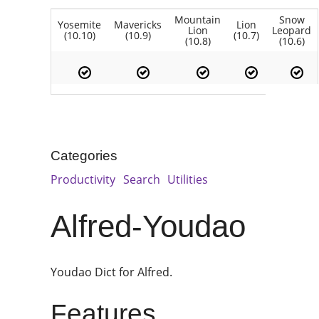
Mountain
Snow
Yosemite
Mavericks
Lion
Lion
Leopard
(10.10)
(10.9)
(10.7)
(10.8)
(10.6)
Categories
Productivity
Search
Utilities
Alfred-Youdao
Youdao Dict for Alfred.
Features