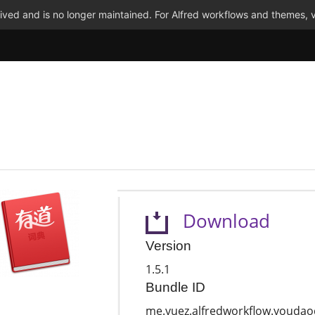
ved and is no longer maintained. For Alfred workflows and themes, v
Download
Version
1.5.1
Bundle ID
me.yuez.alfredworkflow.youdao