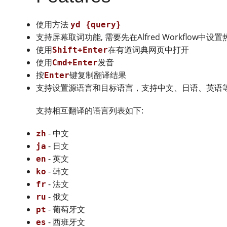
使用方法
yd {query}
支持屏幕取词功能, 需要先在Alfred Workflow中设置
使用
在有道词典网页中打开
Shift+Enter
使用
发音
Cmd+Enter
按
键复制翻译结果
Enter
支持设置源语言和目标语言，支持中文、日语、英语
支持相互翻译的语言列表如下:
- 中文
zh
- 日文
ja
- 英文
en
- 韩文
ko
- 法文
fr
- 俄文
ru
- 葡萄牙文
pt
- 西班牙文
es