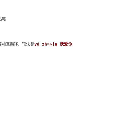
热键
等相互翻译。语法是
yd zh=>ja 我爱你