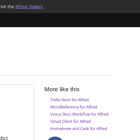
isit the
Alfred Gallery
.
More like this
Trello Next for Alfred
WordReference for Alfred
Vue.js Docs Workflow for Alfred
Gmail Client for Alfred
Homebrew and Cask for Alfred
dict